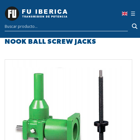
×
☰
NOOK BALL SCREW JACKS