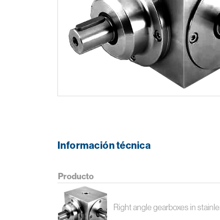
Información técnica
Producto
Right angle gearboxes in stainle