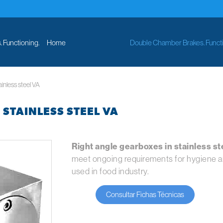
 Functioning.
Home
Double Chamber Brakes. Functi
ainless steel VA
STAINLESS STEEL VA
Right angle gearboxes in stainless st
meet ongoing requirements for hygiene an
used in food industry.
Consultar Fichas Técnicas