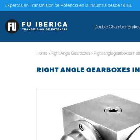
Expertos en Transmisión de Potencia en la industria desde 1948.
Double Chamber Brakes.
Home
>
Right Angle Gearboxes
>
Right angle gearboxes in st
RIGHT ANGLE GEARBOXES IN 