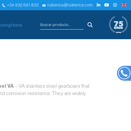
+34 932 681 833
fuiberica@fuiberica.com
×
oning.
Home
eel VA
– VA stainless steel gearboxes that
d corrosion resistance. They are widely