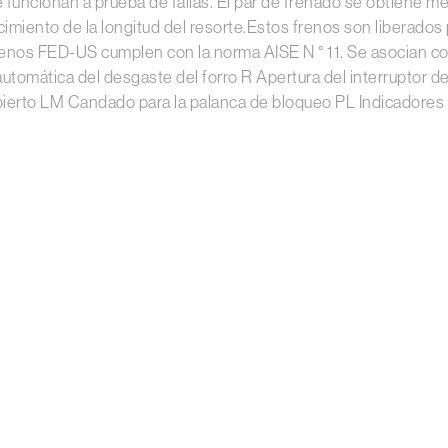
ncionan a prueba de fallas. El par de frenado se obtiene media
cimiento de la longitud del resorte.Estos frenos son liberados
frenos FED-US cumplen con la norma AISE N ° 11. Se asocian c
tomática del desgaste del forro R Apertura del interruptor d
bierto LM Candado para la palanca de bloqueo PL Indicadores 