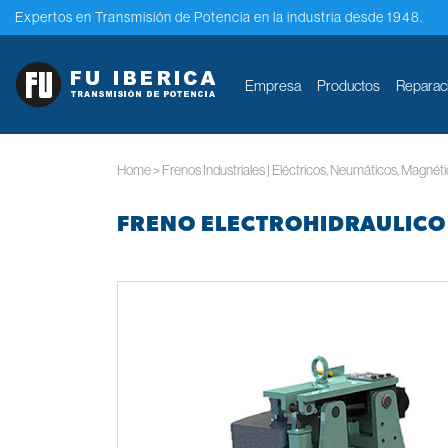
Expertos en Transmisión de Potencia en la industria desde 1948.
Empresa
Productos
Reparac
Home
>
Frenos Industriales | Eléctricos, Neumáticos, Magnét
FRENO ELECTROHIDRAULICO