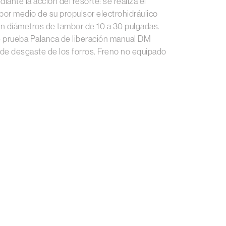
nte la acción del resorte: se realiza el
 por medio de su propulsor electrohidráulico
on diámetros de tambor de 10 a 30 pulgadas.
e prueba Palanca de liberación manual DM
de desgaste de los forros. Freno no equipado