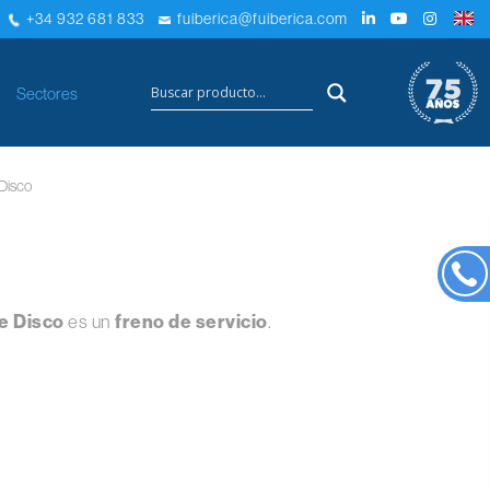
+34 932 681 833
fuiberica@fuiberica.com
×
Sectores
 Disco
e Disco
es un
freno de servicio
.