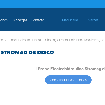
iones
Descargas
Contacto
Maquinaria
Marcas
icos
>
Frenos ElectroHidráulicos FU-Stromag
>
Freno Electrohidraulico Stromag de
 STROMAG DE DISCO
El
Freno Electrohidraulico Stromag d
Consultar Fichas Técnicas