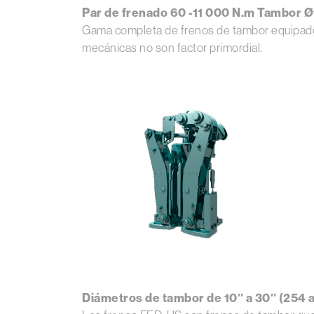
Par de frenado 60 -11 000 N.m Tambor Ø
Gama completa de frenos de tambor equipados 
mecánicas no son factor primordial.
Diámetros de tambor de 10″ a 30″ (254 