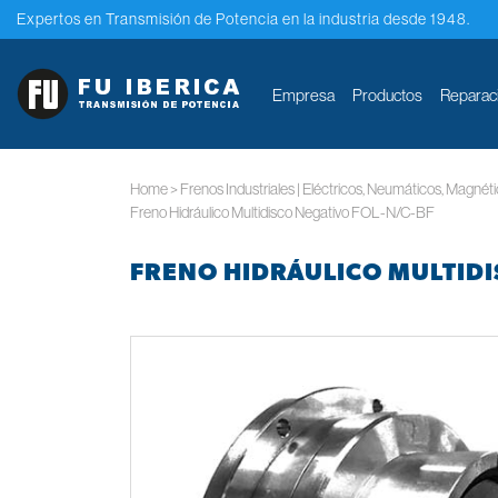
Expertos en Transmisión de Potencia en la industria desde 1948.
Empresa
Productos
Reparac
Home
>
Frenos Industriales | Eléctricos, Neumáticos, Magnét
Freno Hidráulico Multidisco Negativo FOL-N/C-BF
FRENO HIDRÁULICO MULTIDI