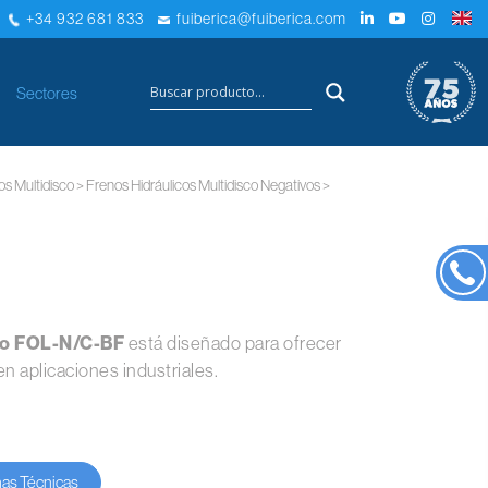
+34 932 681 833
fuiberica@fuiberica.com
×
Sectores
os Multidisco
>
Frenos Hidráulicos Multidisco Negativos
>
ivo FOL-N/C-BF
está diseñado para ofrecer
 aplicaciones industriales.
has Técnicas