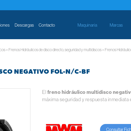
iones
Descargas
Contacto
Maquinaria
Marcas
icos
>
Frenos Hidráulicos de disco directo, seguridad y multidiscos
>
Frenos Hidráulic
SCO NEGATIVO FOL-N/C-BF
El
freno hidráulico multidisco negat
máxima seguridad y respuesta inmediata en
Consultar Fic